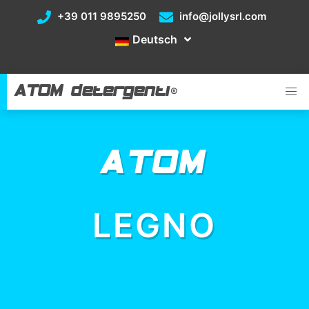
+39 011 9895250
info@jollysrl.com
Deutsch
ATOM detergenti
®
ATOM
LEGNO